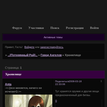
Форум
Участники
Поиск
Регистрация
Войти
Активные темы
Привет, Гость!
Войдите
или
зарегистрируйтесь
.
»
...[Потерянный Рай]...
»
Город Ангелов
»
Хранилище
Страница:
1
Хранилище
1
Поделиться
2008-03-18
Anta
22:33:06
-=::[все меняется, ничего не
Тут хранятся оружие и другие вещи
исчезает]::=-
предназначенный для битвы.
0