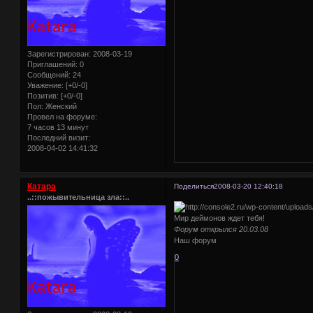
Зарегистрирован
: 2008-03-19
Приглашений:
0
Сообщений:
24
Уважение:
[+0/-0]
Позитив:
[+0/-0]
Пол:
Женский
Провел на форуме:
7 часов 13 минут
Последний визит:
2008-04-02 14:41:32
Катара
Поделиться
2008-03-20 12:40:18
..::пожывительница зла::..
Мир деймонов ждет тебя!
Форум открылся 20.03.08
Наш форум
0