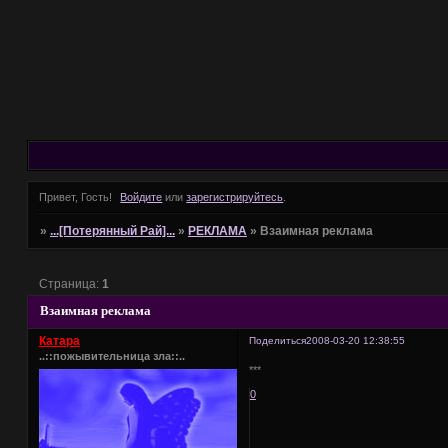
Привет, Гость!
Войдите
или
зарегистрируйтесь
.
»
...[Потерянный Рай]...
»
РЕКЛАМА
»
Взаимная реклама
Страница:
1
Взаимная реклама
Катара
Поделиться
2008-03-20 12:38:55
..::пожывительница зла::..
***
0