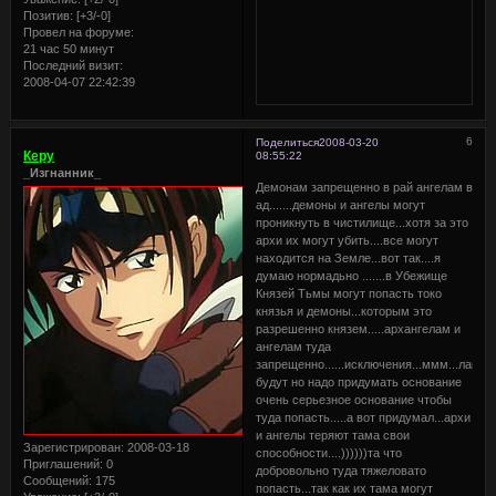
Позитив:
[+3/-0]
Провел на форуме:
21 час 50 минут
Последний визит:
2008-04-07 22:42:39
6
Поделиться
2008-03-20
Керу
08:55:22
_Изгнанник_
Демонам запрещенно в рай ангелам в
ад.......демоны и ангелы могут
проникнуть в чистилище...хотя за это
архи их могут убить....все могут
находится на Земле...вот так....я
думаю нормадьно .......в Убежище
Князей Тьмы могут попасть токо
князья и демоны...которым это
разрешенно князем.....архангелам и
ангелам туда
запрещенно......исключения...ммм...лано
будут но надо придумать основание
очень серьезное основание чтобы
туда попасть.....а вот придумал...архи
и ангелы теряют тама свои
Зарегистрирован
: 2008-03-18
способности....))))))та что
Приглашений:
0
добровольно туда тяжеловато
Сообщений:
175
попасть...так как их тама могут