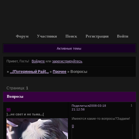
Форум
Участники
Поиск
Регистрация
Войти
Активные темы
Привет, Гость!
Войдите
или
зарегистрируйтесь
.
»
...[Потерянный Рай]...
»
Прочее
»
Вопросы
Страница:
1
Вопросы
1
Поделиться
2008-03-18
Mi
21:12:58
]...не свет и не тьма...[
Имеются какие-то вопросы?Задаем!
0