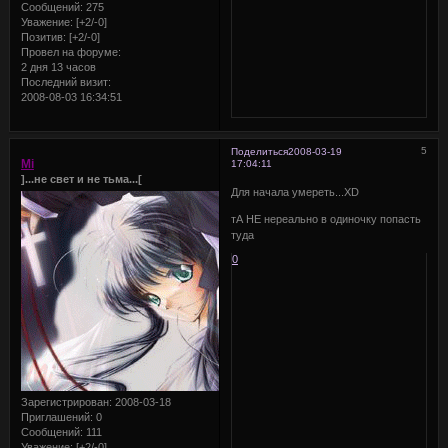
Сообщений:
275
Уважение:
[+2/-0]
Позитив:
[+2/-0]
Провел на форуме:
2 дня 13 часов
Последний визит:
2008-08-03 16:34:51
5
Поделиться
2008-03-19
Mi
17:04:11
]...не свет и не тьма...[
Для начала умереть...XD
тА НЕ нереально в одиночку попасть
туда
0
Зарегистрирован
: 2008-03-18
Приглашений:
0
Сообщений:
111
Уважение:
[+2/-0]