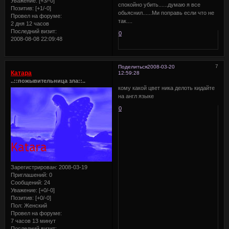
Уважение:
[+3/-0]
спокойно убить......думаю я все
Позитив:
[+1/-0]
обьяснил......Ми поправь если что не
Провел на форуме:
так....
2 дня 12 часов
Последний визит:
0
2008-08-08 22:09:48
7
Поделиться
2008-03-20
Катара
12:59:28
..::пожывительница зла::..
кому какой цвет ника делоть кидайте
на англ языке
0
Зарегистрирован
: 2008-03-19
Приглашений:
0
Сообщений:
24
Уважение:
[+0/-0]
Позитив:
[+0/-0]
Пол:
Женский
Провел на форуме:
7 часов 13 минут
Последний визит: