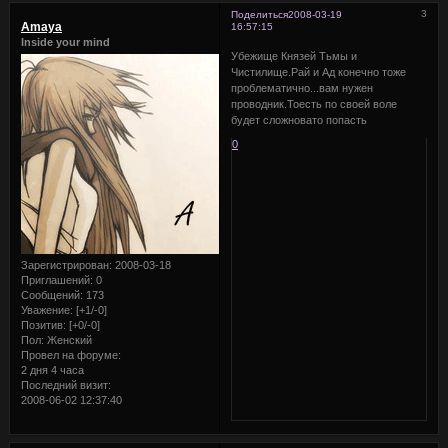
3
Поделиться
2008-03-19
Amaya
16:57:15
Inside your mind
Убежище Князей Тьмы и
Чистилище.Рай и Ад конечно тоже
проблематично...вам нужен
проводник.Тоесть по своей воле
будет сложновато попасть
0
Зарегистрирован
: 2008-03-18
Приглашений:
0
Сообщений:
173
Уважение:
[+1/-0]
Позитив:
[+0/-0]
Пол:
Женский
Провел на форуме:
2 дня 4 часа
Последний визит:
2008-06-02 12:37:40