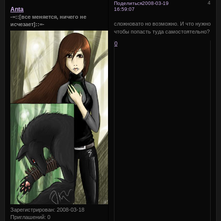
4
Поделиться
2008-03-19
Anta
16:59:07
-=::[все меняется, ничего не
сложновато но возможно. И что нужно
исчезает]::=-
чтобы попасть туда самостоятельно?
0
Зарегистрирован
: 2008-03-18
Приглашений:
0