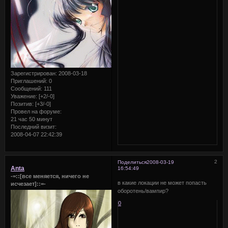
Зарегистрирован
: 2008-03-18
Приглашений:
0
Сообщений:
111
Уважение:
[+2/-0]
Позитив:
[+3/-0]
Провел на форуме:
21 час 50 минут
Последний визит:
2008-04-07 22:42:39
2
Поделиться
2008-03-19
Anta
16:54:49
-=::[все меняется, ничего не
в какие локации не может попасть
исчезает]::=-
оборотень/вампир?
0