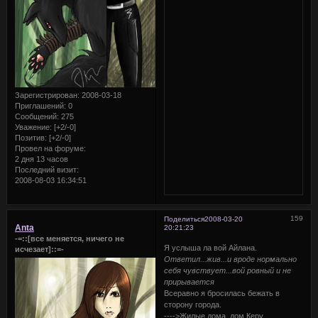
Зарегистрирован
: 2008-03-18
Приглашений:
0
Сообщений:
275
Уважение:
[+2/-0]
Позитив:
[+2/-0]
Провел на форуме:
2 дня 13 часов
Последний визит:
2008-08-03 16:34:51
159
Поделиться
2008-03-20
Anta
20:21:23
-=::[все меняется, ничего не
Я услыша ла вой Айлана.
исчезает]::=-
Ответил...жив...и вроде нормально
себя чувствует...вой ровный и не
прирывается
Всеравно я бросилась бежать в
сторону города.
---->Жилые дома, дом Керу