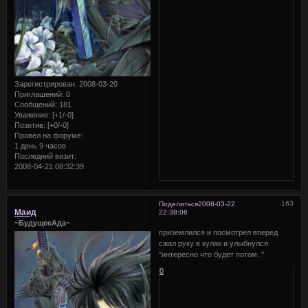
Зарегистрирован
: 2008-03-20
Приглашений:
0
Сообщений:
181
Уважение:
[+1/-0]
Позитив:
[+0/-0]
Провел на форуме:
1 день 9 часов
Последний визит:
2008-04-21 08:32:39
163
Поделиться
2008-03-22
Маид
22:38:06
~БудущееАда~
приземлился и посмотрел вперед
сжал руку в кулак и улыбнулся
"интересно что будет потом.."
0