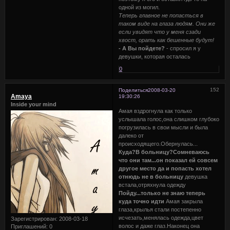
одной из могил.
Теперь главное не попасться в
таком виде на глаза людям. Они же
если увидят что у меня сзади
хвост, орать как бешенные будут!
- А Вы пойдете?
- спросил я у
девушки, которая осталась
0
152
Поделиться
2008-03-20
Amaya
19:30:26
Inside your mind
Амая вздрогнула как только
услышала голос,она слишком глубоко
погрузилась в свои мысли и была
далеко от
происходящего.Обернулась...
Куда?В больницу?Сомневаюсь
что они там...он показал ей совсем
другое место да и попасть хотел
отнюдь не в больницу
девушка
встала,отряхнула одежду
Пойду...только не знаю теперь
куда точно идти
Амая закрыла
глаза,крылья стали постепенно
исчезать,менялась одежда,цвет
Зарегистрирован
: 2008-03-18
волос и даже глаз.Наконец она
Приглашений:
0