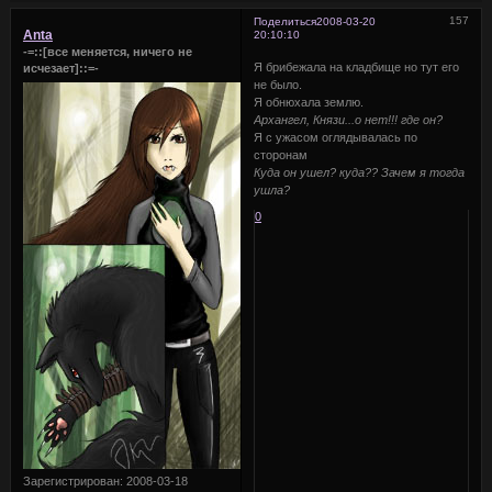
157
Поделиться
2008-03-20
Anta
20:10:10
-=::[все меняется, ничего не
Я брибежала на кладбище но тут его
исчезает]::=-
не было.
Я обнюхала землю.
Архангел, Князи...о нет!!! где он?
Я с ужасом оглядывалась по
сторонам
Куда он ушел? куда?? Зачем я тогда
ушла?
0
Зарегистрирован
: 2008-03-18