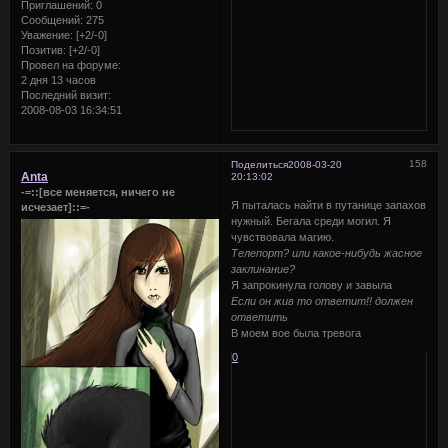
Приглашений:
0
Сообщений:
275
Уважение:
[+2/-0]
Позитив:
[+2/-0]
Провел на форуме:
2 дня 13 часов
Последний визит:
2008-08-03 16:34:51
158
Поделиться
2008-03-20
Anta
20:13:02
-=::[все меняется, ничего не
Я пыталась найти в путанице запахов
исчезает]::=-
нужный. Бегала среди могил. Я
чувствовала магию.
Телепорт? или какое-нибудь жасное
заклинание?
Я запрокинула голову и завыла
Если он жив то ответит!! должен
ответить
В моем вое была тревога
0