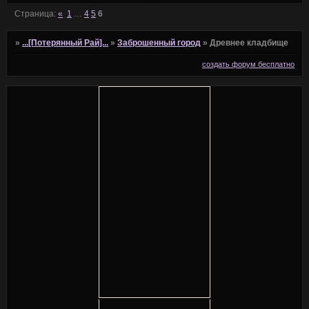
Страница:
«
1
…
4
5
6
»
...[Потерянный Рай]...
»
Заброшенный город
»
Древнее кладбище
создать форум бесплатно