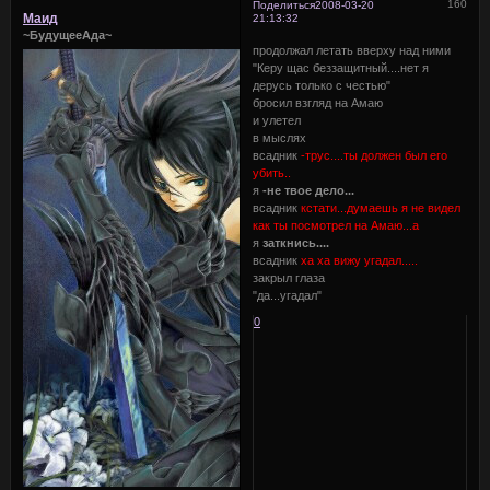
160
Поделиться
2008-03-20
Маид
21:13:32
~БудущееАда~
продолжал летать вверху над ними
"Керу щас беззащитный....нет я
дерусь только с честью"
бросил взгляд на Амаю
и улетел
в мыслях
всадник
-трус....ты должен был его
убить..
я
-не твое дело...
всадник
кстати...думаешь я не видел
как ты посмотрел на Амаю...а
я
заткнись....
всадник
ха ха вижу угадал.....
закрыл глаза
"да...угадал"
0