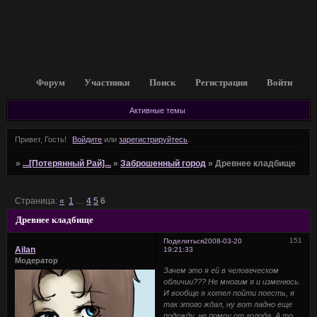
Форум
Участники
Поиск
Регистрация
Войти
Активные темы
Привет, Гость!
Войдите
или
зарегистрируйтесь
.
»
...[Потерянный Рай]...
»
Заброшенный город
»
Древнее кладбище
Страница:
«
1
…
4
5
6
Древнее кладбище
151
Поделиться
2008-03-20
Ailan
19:21:33
Модератор
Зачем это я ей в человеческом
обличии??? Не многим я и изменюсь.
И вообще я хотел пойти поесть, я
так этого ждал, ну вот ладно еще
подожду, не помру от голода. А то