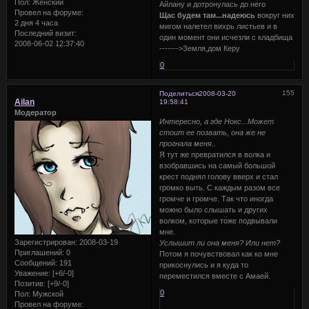
Пол:
Женский
Айлану и дотронулась до него
Провел на форуме:
Щас будем там...надеюсь
вокруг них
2 дня 4 часа
мигом налетел вихрь листьев и в
Последний визит:
один момент они исчезли с кладбища
2008-06-02 12:37:40
------->Земля,дом Керу
0
155
Поделиться
2008-03-20
Ailan
19:58:41
Модератор
Интересно, а где Нокс...Может
стоит ее позвать, она же не
прогнала меня..
Я тут же превратился в волка и
взобравшись на самый большой
крест поднял голову вверх и стал
громко выть. С каждым разом все
громче и громче. Так что иногда
можно было слышать и других
волком, которые тоже подвывали
мне.
Зарегистрирован
: 2008-03-19
Услышит ли она меня? Или нет?
Приглашений:
0
Потом я почувствовал как ко мне
Сообщений:
191
прикоснулись и я куда то
Уважение:
[+6/-0]
переместился вместе с Амаей.
Позитив:
[+9/-0]
0
Пол:
Мужской
Провел на форуме: