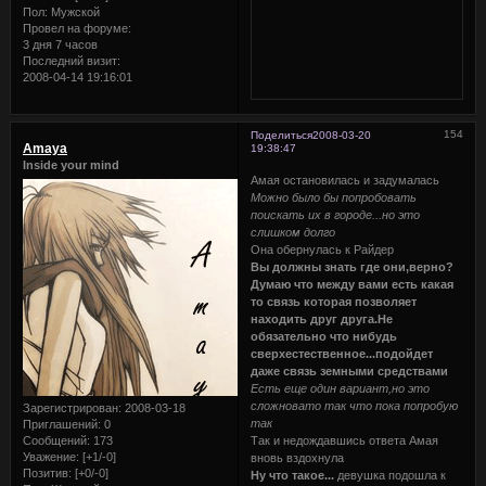
Пол:
Мужской
Провел на форуме:
3 дня 7 часов
Последний визит:
2008-04-14 19:16:01
154
Поделиться
2008-03-20
Amaya
19:38:47
Inside your mind
Амая остановилась и задумалась
Можно было бы попробовать
поискать их в городе...но это
слишком долго
Она обернулась к Райдер
Вы должны знать где они,верно?
Думаю что между вами есть какая
то связь которая позволяет
находить друг друга.Не
обязательно что нибудь
сверхестественное...подойдет
даже связь земными средствами
Есть еще один вариант,но это
сложновато так что пока попробую
Зарегистрирован
: 2008-03-18
так
Приглашений:
0
Сообщений:
173
Так и недождавшись ответа Амая
Уважение:
[+1/-0]
вновь вздохнула
Позитив:
[+0/-0]
Ну что такое...
девушка подошла к