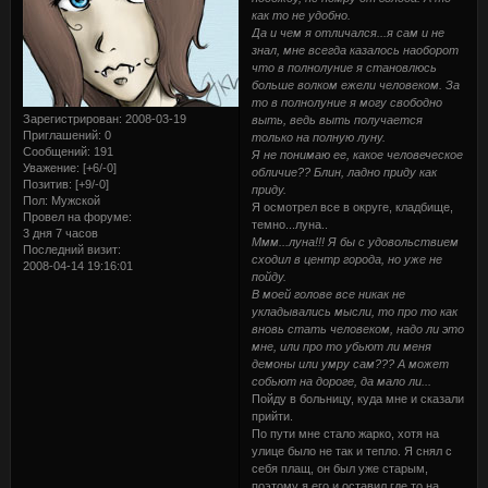
как то не удобно.
Да и чем я отличался...я сам и не
знал, мне всегда казалось наоборот
что в полнолуние я становлюсь
больше волком ежели человеком. За
то в полнолуние я могу свободно
Зарегистрирован
: 2008-03-19
выть, ведь выть получается
Приглашений:
0
только на полную луну.
Сообщений:
191
Я не понимаю ее, какое человеческое
Уважение:
[+6/-0]
обличие?? Блин, ладно приду как
Позитив:
[+9/-0]
приду.
Пол:
Мужской
Я осмотрел все в округе, кладбище,
Провел на форуме:
темно...луна..
3 дня 7 часов
Ммм...луна!!! Я бы с удовольствием
Последний визит:
сходил в центр города, но уже не
2008-04-14 19:16:01
пойду.
В моей голове все никак не
укладывались мысли, то про то как
вновь стать человеком, надо ли это
мне, или про то убьют ли меня
демоны или умру сам??? А может
собьют на дороге, да мало ли...
Пойду в больницу, куда мне и сказали
прийти.
По пути мне стало жарко, хотя на
улице было не так и тепло. Я снял с
себя плащ, он был уже старым,
поэтому я его и оставил где то на