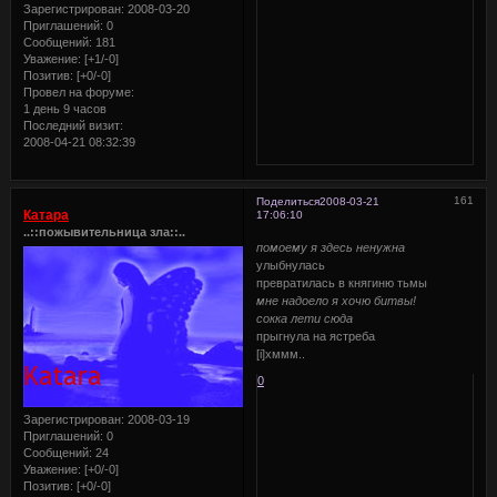
Зарегистрирован
: 2008-03-20
Приглашений:
0
Сообщений:
181
Уважение:
[+1/-0]
Позитив:
[+0/-0]
Провел на форуме:
1 день 9 часов
Последний визит:
2008-04-21 08:32:39
161
Поделиться
2008-03-21
Катара
17:06:10
..::пожывительница зла::..
помоему я здесь ненужна
улыбнулась
превратилась в княгиню тьмы
мне надоело я хочю битвы!
сокка лети сюда
прыгнула на ястреба
[i]хммм..
0
Зарегистрирован
: 2008-03-19
Приглашений:
0
Сообщений:
24
Уважение:
[+0/-0]
Позитив:
[+0/-0]