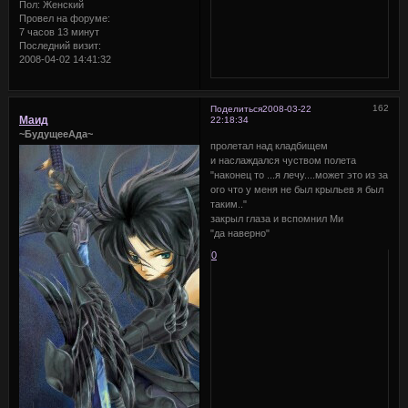
Пол:
Женский
Провел на форуме:
7 часов 13 минут
Последний визит:
2008-04-02 14:41:32
162
Поделиться
2008-03-22
Маид
22:18:34
~БудущееАда~
пролетал над кладбищем
и наслаждался чуством полета
"наконец то ...я лечу....может это из за
ого что у меня не был крыльев я был
таким.."
закрыл глаза и вспомнил Ми
"да наверно"
0