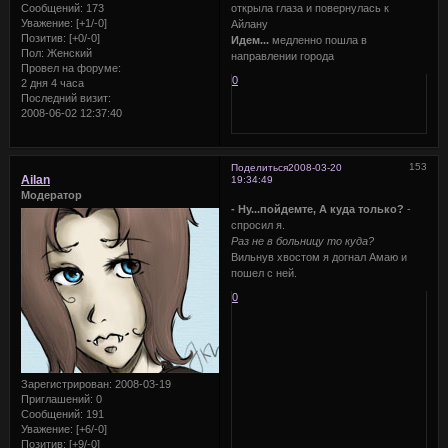
Сообщений:
173
открыла глаза и повернулась к
Уважение:
[+1/-0]
Айлану
Позитив:
[+0/-0]
Идем...
медленно пошла в
Пол:
Женский
направлении города
Провел на форуме:
0
2 дня 4 часа
Последний визит:
2008-06-02 12:37:40
153
Поделиться
2008-03-20
Ailan
19:34:49
Модератор
- Ну...пойдемте, А куда только?
-
спросил я.
Раз не в больницу то куда?
Вильнув хвостом я догнал Амаю и
пошел с ней.
0
Зарегистрирован
: 2008-03-19
Приглашений:
0
Сообщений:
191
Уважение:
[+6/-0]
Позитив:
[+9/-0]