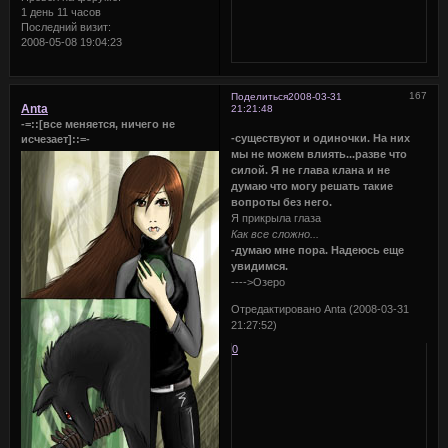
1 день 11 часов
Последний визит:
2008-05-08 19:04:23
167
Поделиться
2008-03-31
Anta
21:21:48
-=::[все меняется, ничего не
-существуют и одиночки. На них
исчезает]::=-
мы не можем влиять...разве что
силой. Я не глава клана и не
думаю что могу решать такие
вопроты без него.
Я прикрыла глаза
Как все сложно...
-думаю мне пора. Надеюсь еще
увидимся.
---->Озеро
Отредактировано Anta (2008-03-31
21:27:52)
0