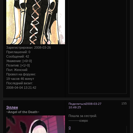
Зарегистрирован
: 2008-03-26
Приглашений:
0
Сообщений:
42
Уважение:
[+0/-0]
Позитив:
[+1/-0]
Пол:
Женский
Провел на форуме:
19 часов 46 минут
Последний визит:
2008-04-04 13:21:42
155
Поделиться
2008-03-27
Эллен
10:49:25
~Angel of the Death~
Пошла за сестрой.
---------озеро
0