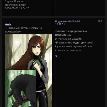
1 день 11 часов
Последний визит:
2008-05-08 19:04:23
163
Поделиться
2008-03-31
Anta
13:11:31
-=::[все меняется, ничего не
-тоесть ты предлагаешь
исчезает]::=-
перемирие?
Я глянула на Даэдим.
-И долго оно будет длиться?
Ну прям день перемирий...то
человек то вомпиры
0