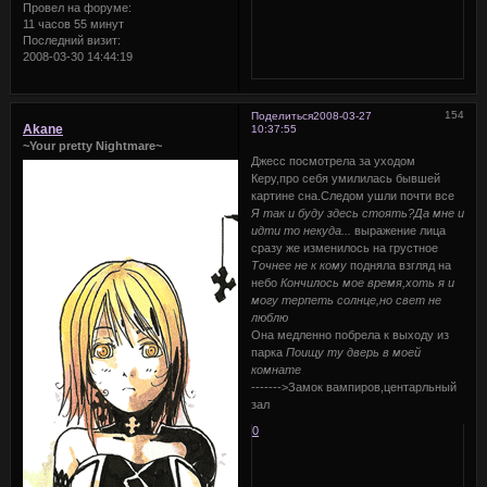
Провел на форуме:
11 часов 55 минут
Последний визит:
2008-03-30 14:44:19
154
Поделиться
2008-03-27
Akane
10:37:55
~Your pretty Nightmare~
Джесс посмотрела за уходом
Керу,про себя умилилась бывшей
картине сна.Следом ушли почти все
Я так и буду здесь стоять?Да мне и
идти то некуда...
выражение лица
сразу же изменилось на грустное
Точнее не к кому
подняла взгляд на
небо
Кончилось мое время,хоть я и
могу терпеть солнце,но свет не
люблю
Она медленно побрела к выходу из
парка
Поищу ту дверь в моей
комнате
------->Замок вампиров,центарльный
зал
0