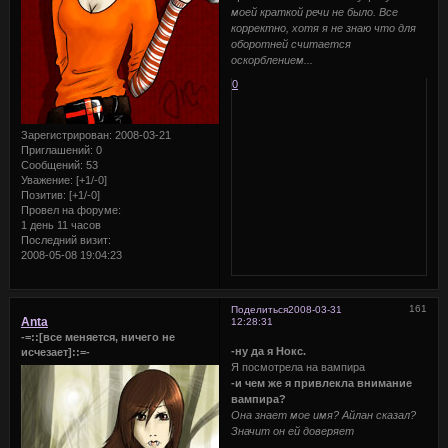
моей краткой речи не было. Все
корректно, хотя я не знаю что для
оборотней считается
оскорблением...
0
Зарегистрирован
: 2008-03-21
Приглашений:
0
Сообщений:
53
Уважение:
[+1/-0]
Позитив:
[+1/-0]
Провел на форуме:
1 день 11 часов
Последний визит:
2008-05-08 19:04:23
161
Поделиться
2008-03-31
Anta
12:28:31
-=::[все меняется, ничего не
-ну да я Нокс.
исчезает]::=-
Я посмотрела на вампира
-и чем же я привлекла внимание
вампира?
Она знает мое имя? Айлан сказал?
Значит он ей доверяет