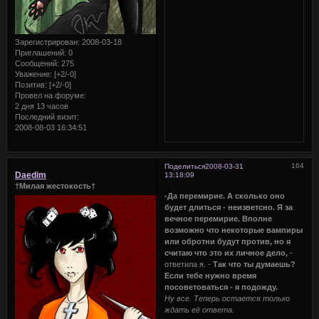
Зарегистрирован
: 2008-03-18
Приглашений:
0
Сообщений:
275
Уважение:
[+2/-0]
Позитив:
[+2/-0]
Провел на форуме:
2 дня 13 часов
Последний визит:
2008-08-03 16:34:51
164
Поделиться
2008-03-31
Daedim
13:18:09
†Милая жестокость†
-Да перемирие. А сколько оно
будет длиться - неизветсно. Я за
вечное перемирие. Вполне
возможно что некоторые вампиры
или обротни будут против, но я
считаю что это их личное дело,
-
ответила я. -
Так что ты думаешь?
Если тебе нужно время
посоветоваться - я подожду.
Ну все. Теперь остается только
ждать её ответа.