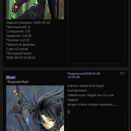
Зарегистрирован
: 2008-03-18
Приглашений:
0
Сообщений:
275
Уважение:
[+2/-0]
Позитив:
[+2/-0]
Провел на форуме:
2 дня 13 часов
Последний визит:
2008-08-03 16:34:51
157
Поделиться
2008-03-28
Маид
14:35:05
~БудущееАда~
вороны пролетели будто
ошпаренные..
сбивая всех людей так что они
падали
везде стояло птичье карканье.......
0