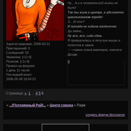
Ну... А и в человеческой жизни не
было!
Так ты жила в центре, в абсолютно
цивилизованом городе!
Э... И что?
И никогда не ходила поодиночке.
Да ладно...
Ну все, все, сиди одна.
Я превратилась в летучую мышь и
Зарегистрирован
: 2008-03-21
полетела в замок.
Приглашений:
0
---->замок клана вампиров, комната
Сообщений:
53
Даэдм.
Уважение:
[+1/-0]
Позитив:
[+1/-0]
0
Провел на форуме:
1 день 11 часов
Последний визит:
2008-05-08 19:04:23
Страница:
«
1
…
4
5
6
»
...[Потерянный Рай]...
»
Центр города
»
Парк
создать форум бесплатно