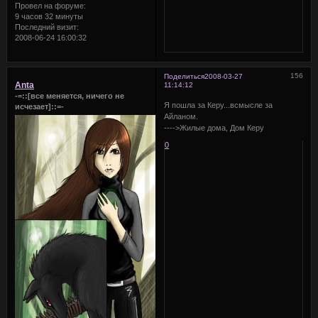
Провел на форуме:
9 часов 32 минуты
Последний визит:
2008-06-24 16:00:32
156
Поделиться
2008-03-27
Anta
11:14:12
-=::[все меняется, ничего не
Я пошла за Керу...всмысле за
исчезает]::=-
Айланом.
---->Жилые дома, Дом Керу
0