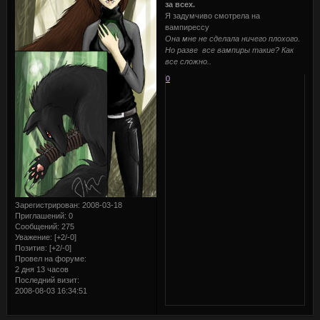
за всех.
Я задумчиво смотрела на
вампирессу
Она мне не сделала ничего плохого.
Но разве все вампиры такие? Как
все сложно..
0
Зарегистрирован
: 2008-03-18
Приглашений:
0
Сообщений:
275
Уважение:
[+2/-0]
Позитив:
[+2/-0]
Провел на форуме:
2 дня 13 часов
Последний визит:
2008-08-03 16:34:51