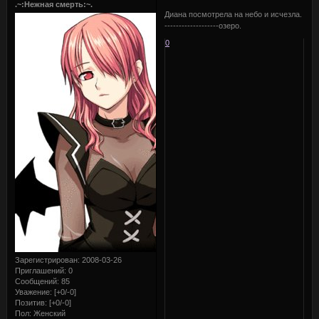
.~:Нежная смерть:~.
Диана посмотрела на небо и исчезла.
-------------------озеро.
0
Зарегистрирован
: 2008-03-26
Приглашений:
0
Сообщений:
85
Уважение:
[+0/-0]
Позитив:
[+0/-0]
Пол:
Женский