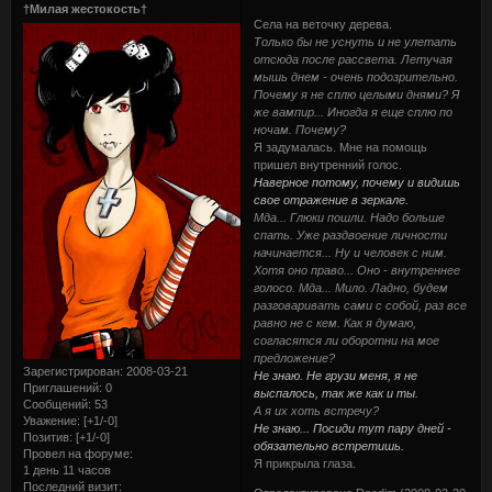
†Милая жестокость†
Села на веточку дерева.
Только бы не уснуть и не улетать
отсюда после рассвета. Летучая
мышь днем - очень подозрительно.
Почему я не сплю целыми днями? Я
же вампир... Иногда я еще сплю по
ночам. Почему?
Я задумалась. Мне на помощь
пришел внутренний голос.
Наверное потому, почему и видишь
свое отражение в зеркале.
Мда... Глюки пошли. Надо больше
спать. Уже раздвоение личности
начинается... Ну и человек с ним.
Хотя оно право... Оно - внутреннее
голосо. Мда... Мило. Ладно, будем
разговаривать сами с собой, раз все
равно не с кем. Как я думаю,
согласятся ли оборотни на мое
предложение?
Зарегистрирован
: 2008-03-21
Не знаю. Не грузи меня, я не
Приглашений:
0
выспалось, так же как и ты.
Сообщений:
53
А я их хоть встречу?
Уважение:
[+1/-0]
Не знаю... Посиди тут пару дней -
Позитив:
[+1/-0]
обязательно встретишь.
Провел на форуме:
Я прикрыла глаза.
1 день 11 часов
Последний визит: