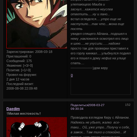
улетающего Маида и
заснул....кажется неуспев
ответить.....ну и лано...
встал огляделся.....
утро еще не
наступило....так что....мона еще
поспть
увидел спящего Айлана...подошел к
нему ,наклонился осмотрел его лицо
и шею.....
не укусили.......надоже
просто так для проверки приставил к
Зарегистрирован
: 2008-03-18
его горлу кинжал.....улыбнулся поднял
Приглашений:
0
его и пошел к дому
нефиг на улице
Сообщений:
175
спать....
Уважение:
[+3/-0]
------------------)дом керу
Позитив:
[+1/-0]
Провел на форуме:
0
2 дня 12 часов
Последний визит:
2008-08-08 22:09:48
152
Поделиться
2008-03-27
Daedim
09:30:34
†Милая жестокость†
Проводила взглядом Керу с Айланом.
Надеюсь не убьет, жалко все-
таки... Ой, уже утро...Получу к себе,
в замок... Там тихо и спокойно... И