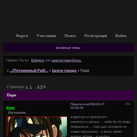
Форум
Участники
Поиск
Регистрация
Войти
Активные темы
Привет, Гость!
Войдите
или
зарегистрируйтесь
.
»
...[Потерянный Рай]...
»
Центр города
»
Парк
Страница:
«
1
…
4
5
6
Парк
151
Поделиться
2008-03-27
Керу
05:40:25
_Изгнанник_
вздрогнул и проснулся...
кажется я заснул......надо бы до дому
добраться......так щас вспомню че
тама произошло....а мине задал
вопрос Айлан....я увидел