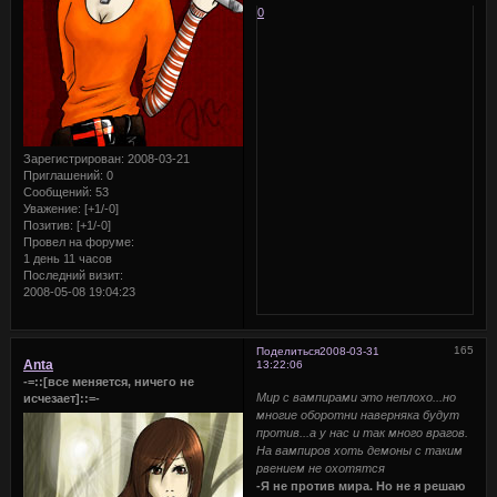
0
Зарегистрирован
: 2008-03-21
Приглашений:
0
Сообщений:
53
Уважение:
[+1/-0]
Позитив:
[+1/-0]
Провел на форуме:
1 день 11 часов
Последний визит:
2008-05-08 19:04:23
165
Поделиться
2008-03-31
Anta
13:22:06
-=::[все меняется, ничего не
Мир с вампирами это неплохо...но
исчезает]::=-
многие оборотни наверняка будут
против...а у нас и так много врагов.
На вампиров хоть демоны с таким
рвением не охотятся
-Я не против мира. Но не я решаю