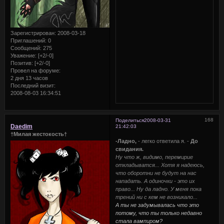
Зарегистрирован
: 2008-03-18
Приглашений:
0
Сообщений:
275
Уважение:
[+2/-0]
Позитив:
[+2/-0]
Провел на форуме:
2 дня 13 часов
Последний визит:
2008-08-03 16:34:51
168
Поделиться
2008-03-31
Daedim
21:42:03
†Милая жестокость†
-Ладно,
- легко ответила я. -
До
свидания.
Ну что ж, видимо, перемирие
откладыватся... Хотя я надеюсь,
что оборотни не будут на нас
нападать. А одиночки - это их
право... Ну да ладно. У меня пока
трений ни с кем не возникало...
А ты не задумывалась что это
потому, что ты только недавно
стала вампиром?