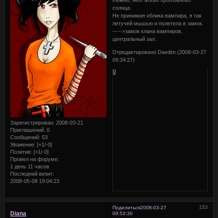
темно, нет этого противного
солнца.
Не принимая облика вампира, я так
летучей мышью и полетела в замок.
----->замок клана вампиров,
центральный зал.
Отредактировано Daedim (2008-03-27
09:34:27)
0
Зарегистрирован
: 2008-03-21
Приглашений:
0
Сообщений:
53
Уважение:
[+1/-0]
Позитив:
[+1/-0]
Провел на форуме:
1 день 11 часов
Последний визит:
2008-05-08 19:04:23
153
Поделиться
2008-03-27
Diana
09:53:30