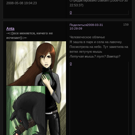
Отредактировано Daedim (2008-03-30
2008-05-08 19:04:23
22:53:37)
0
159
Поделиться
2008-03-31
Anta
10:29:09
-=::[все меняется, ничего не
Человеческое обличье
исчезает]::=-
Я зашла в парк и села на лавочку.
Посмотрела на небо. Тут заметила на
ветке летучую мышь
Летучая мышь? тут? Вампир?
0