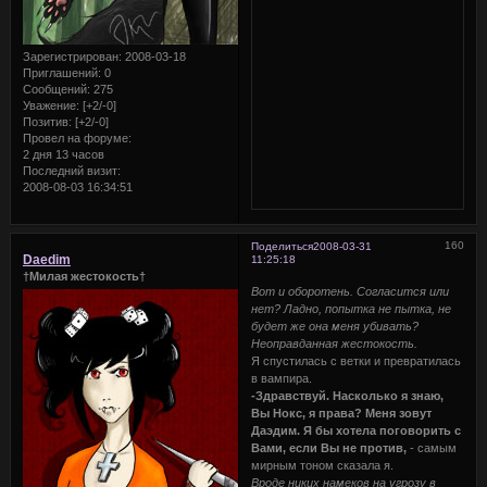
Зарегистрирован
: 2008-03-18
Приглашений:
0
Сообщений:
275
Уважение:
[+2/-0]
Позитив:
[+2/-0]
Провел на форуме:
2 дня 13 часов
Последний визит:
2008-08-03 16:34:51
160
Поделиться
2008-03-31
Daedim
11:25:18
†Милая жестокость†
Вот и оборотень. Согласится или
нет? Ладно, попытка не пытка, не
будет же она меня убивать?
Неоправданная жестокость.
Я спустилась с ветки и превратилась
в вампира.
-Здравствуй. Насколько я знаю,
Вы Нокс, я права? Меня зовут
Даэдим. Я бы хотела поговорить с
Вами, если Вы не против,
- самым
мирным тоном сказала я.
Вроде никих намеков на угрозу в