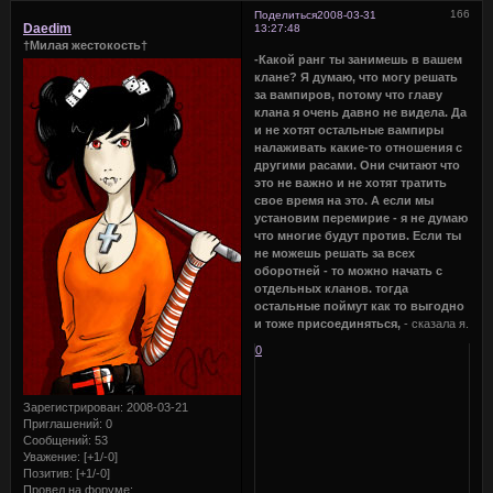
166
Поделиться
2008-03-31
Daedim
13:27:48
†Милая жестокость†
-Какой ранг ты занимешь в вашем
клане? Я думаю, что могу решать
за вампиров, потому что главу
клана я очень давно не видела. Да
и не хотят остальные вампиры
налаживать какие-то отношения с
другими расами. Они считают что
это не важно и не хотят тратить
свое время на это. А если мы
установим перемирие - я не думаю
что многие будут против. Если ты
не можешь решать за всех
оборотней - то можно начать с
отдельных кланов. тогда
остальные поймут как то выгодно
и тоже присоединяться,
- сказала я.
0
Зарегистрирован
: 2008-03-21
Приглашений:
0
Сообщений:
53
Уважение:
[+1/-0]
Позитив:
[+1/-0]
Провел на форуме: