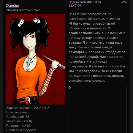
162
Поделиться
2008-03-31
Daedim
12:45:00
†Милая жестокость†
Вряд ли она согласится, но
поробовать обязательно стоит.
-Я бы хотела поговорить об
оборотнях и вампирах. О
взаимоотношениях. Я не понимаю
почему между нашими расами
вражда. Я считаю, что наши расы
могут быть союзниками, и
вампиры, и оборотни страдают от
нападений людей. Нас стараются
истребить и это иногда
получается. Я считаю, что если бы
мы не враждовали, то мы могли
бы вместе противостоять людям,
-
спокойно предложила я.
0
Зарегистрирован
: 2008-03-21
Приглашений:
0
Сообщений:
53
Уважение:
[+1/-0]
Позитив:
[+1/-0]
Провел на форуме: