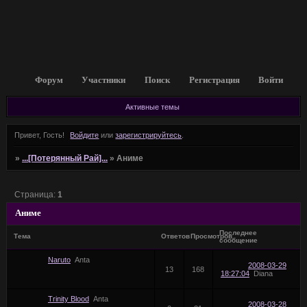
Форум
Участники
Поиск
Регистрация
Войти
Активные темы
Привет, Гость!
Войдите
или
зарегистрируйтесь
.
»
...[Потерянный Рай]...
»
Аниме
Страница:
1
Аниме
Последнее
Тема
Ответов
Просмотров
сообщение
Naruto
Anta
2008-03-29
13
168
18:27:04
Diana
Trinity Blood
Anta
2008-03-28