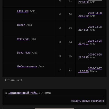
0
31
21:58:50
Anta
Elfen Lied
Anta
2008-03-28
0
20
21:51:30
Anta
Bleach
Anta
2008-03-28
0
25
21:43:25
Anta
Wolf's rain
Anta
2008-03-28
0
14
21:40:01
Anta
Death Note
Anta
2008-03-28
0
15
21:35:15
Anta
Любимое аниме
Anta
2008-03-27
7
71
17:52:49
Diana
Страница:
1
»
...[Потерянный Рай]...
»
Аниме
создать форум бесплатно