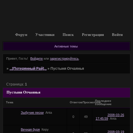
Форум
Участники
Поиск
Регистрация
Войти
Активные темы
Привет, Гость!
Войдите
или
зарегистрируйтесь
.
»
...[Потерянный Рай]...
»
Пустыня Отчаянья
Страница:
1
Пустыня Отчаянья
Последнее
Тема
Ответов
Просмотров
сообщение
Зыбучие пески
Anta
2008-03-26
0
49
17:45:59
Anta
Вечная буря
Керу
2008-03-19