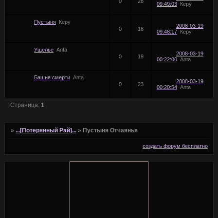
0
28
09:49:03
Керу
Пустыня
Керу
2008-03-19
0
18
09:48:17
Керу
Ущелье
Anta
2008-03-19
0
19
00:22:00
Anta
Башня смерти
Anta
2008-03-19
0
23
00:20:54
Anta
Страница:
1
»
...[Потерянный Рай]...
»
Пустыня Отчаянья
создать форум бесплатно