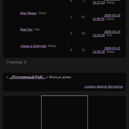
6
71
22:27:24
Маид
Дом Дианы
Diana
2008-03-26
1
42
11:46:55
Diana
Дом Рин
Рин
2008-03-24
0
39
13:20:55
Рин
улицы и переулки
Маид
2008-03-21
0
32
12:35:30
Маид
Страница:
1
»
...[Потерянный Рай]...
»
Жилые дома
создать форум бесплатно