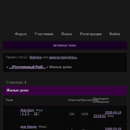
Форум
Участники
Поиск
Регистрация
Войти
Активные темы
Привет, Гость!
Войдите
или
зарегистрируйтесь
.
»
...[Потерянный Рай]...
»
Жилые дома
Страница:
1
Жилые дома
Последнее
Тема
Ответов
Просмотров
сообщение
Дом Керу
Керу
2008-04-14
[
1
2
3
…
10
]
296
3206
23:54:53
Anta
дом Маида
Маид
2008-03-26