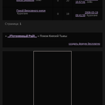
0
20
15:57:01
Jellio
Покой Верховного князя
2008-03-19
Курогане
0
19
09:41:59
Курогане
Страница:
1
»
...[Потерянный Рай]...
»
Покои Князей Тьмы
создать форум бесплатно