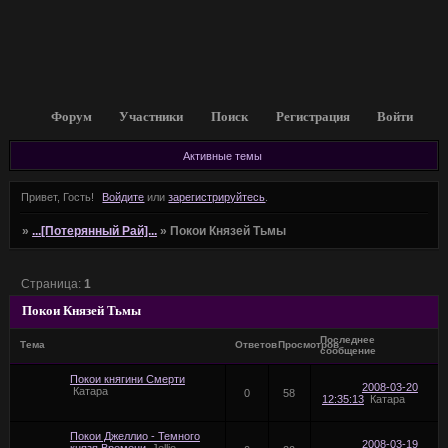
Форум
Участники
Поиск
Регистрация
Войти
Активные темы
Привет, Гость!
Войдите
или
зарегистрируйтесь
.
»
...[Потерянный Рай]...
»
Покои Князей Тьмы
Страница:
1
Покои Князей Тьмы
Последнее
Тема
Ответов
Просмотров
сообщение
Покои княгини Cмерти
2008-03-20
Катара
0
58
12:35:13
Катара
Покои Джеллио - Темного
2008-03-19
князя Времени
Jellio